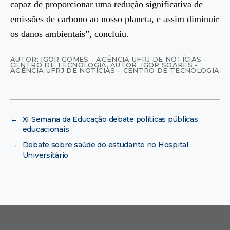
capaz de proporcionar uma redução significativa de
emissões de carbono ao nosso planeta, e assim diminuir
os danos ambientais”, concluiu.
AUTOR: IGOR GOMES - AGÊNCIA UFRJ DE NOTÍCIAS -
CENTRO DE TECNOLOGIA
,
AUTOR: IGOR SOARES -
AGÊNCIA UFRJ DE NOTÍCIAS - CENTRO DE TECNOLOGIA
←
XI Semana da Educação debate políticas públicas
educacionais
→
Debate sobre saúde do estudante no Hospital
Universitário