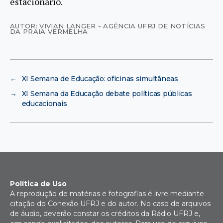
estacionário.
AUTOR: VIVIAN LANGER - AGÊNCIA UFRJ DE NOTÍCIAS
DA PRAIA VERMELHA
←
XI Semana de Educação: oficinas simultâneas
→
XI Semana da Educação debate políticas públicas
educacionais
Política de Uso
A reprodução de matérias e fotografias é livre mediante
citação do Conexão UFRJ e do autor. No caso de arquivos
de áudio, deverão constar os créditos da Rádio UFRJ e,