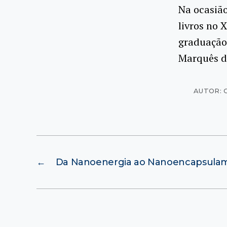
Na ocasiã
livros no 
graduação
Marquês d
AUTOR: 
←
Da Nanoenergia ao Nanoencapsula