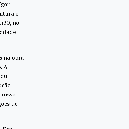
Igor
ltura e
1h30, no
rsidade
s na obra
. A
 ou
ução
 russo
ções de