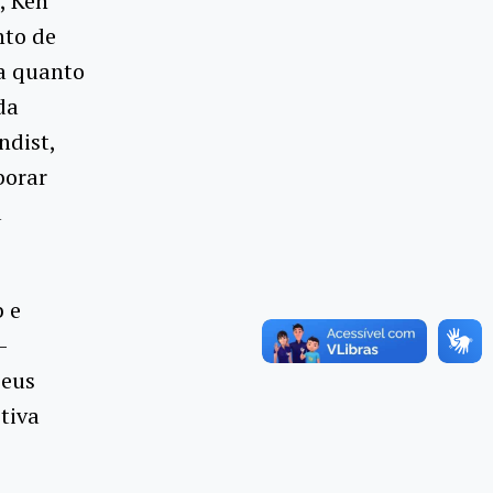
, Ken
nto de
ia quanto
da
ndist,
borar
a
 e
-
seus
tiva