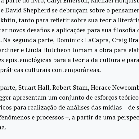
a parte do livro, Caryl Emerson, Michael Holquist
 e David Shepherd se debruçam sobre o pensame
khtin, tanto para refletir sobre sua teoria literár
ar novos desafios e aplicações para sua filosofia 
 Na segunda parte, Dominick LaCapra, Craig Bra
ardiner e Linda Hutcheon tomam a obra para ela
s epistemológicas para a teoria da cultura e par
 práticas culturais contemporâneas.
parte, Stuart Hall, Robert Stam, Horace Newcomb
gger apresentam um conjunto de esforços teórico
cos para realização de análises das mídias – de 
fenômenos e processos –, a partir de uma perspec
na.