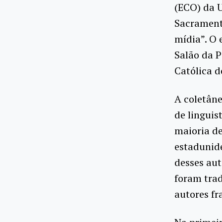
(ECO) da 
Sacramento
mídia”. O 
Salão da P
Católica d
A coletâne
de linguis
maioria de
estadunide
desses aut
foram trad
autores fr