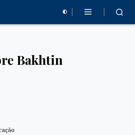
bre Bakhtin
icação