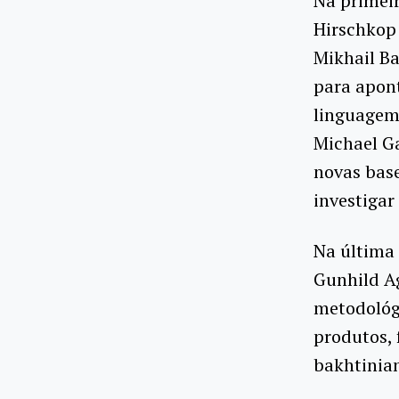
Na primeir
Hirschkop
Mikhail Ba
para apont
linguagem.
Michael G
novas base
investigar
Na última 
Gunhild A
metodológi
produtos, 
bakhtinia