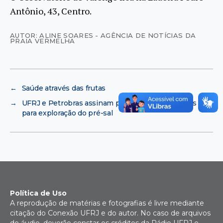
Antônio, 43, Centro.
AUTOR: ALINE SOARES - AGÊNCIA DE NOTÍCIAS DA
PRAIA VERMELHA
←
Saúde através das frutas
→
UFRJ e Petrobras assinam protocolo de intenções
para exploração do pré-sal
Política de Uso
A reprodução de matérias e fotografias é livre mediante
citação do Conexão UFRJ e do autor. No caso de arquivos