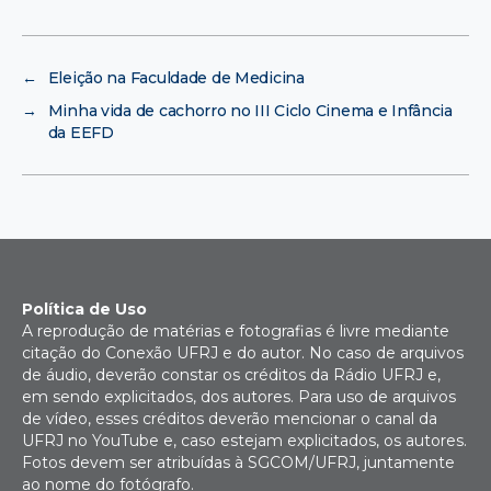
←
Eleição na Faculdade de Medicina
→
Minha vida de cachorro no III Ciclo Cinema e Infância
da EEFD
Política de Uso
A reprodução de matérias e fotografias é livre mediante
citação do Conexão UFRJ e do autor. No caso de arquivos
de áudio, deverão constar os créditos da Rádio UFRJ e,
em sendo explicitados, dos autores. Para uso de arquivos
de vídeo, esses créditos deverão mencionar o canal da
UFRJ no YouTube e, caso estejam explicitados, os autores.
Fotos devem ser atribuídas à SGCOM/UFRJ, juntamente
ao nome do fotógrafo.