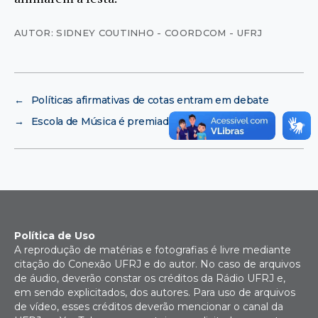
AUTOR: SIDNEY COUTINHO - COORDCOM - UFRJ
←
Políticas afirmativas de cotas entram em debate
→
Escola de Música é premiada
Política de Uso
A reprodução de matérias e fotografias é livre mediante
citação do Conexão UFRJ e do autor. No caso de arquivos
de áudio, deverão constar os créditos da Rádio UFRJ e,
em sendo explicitados, dos autores. Para uso de arquivos
de vídeo, esses créditos deverão mencionar o canal da