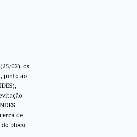
(25/02), os
, junto ao
NDES),
evitação
 BNDES
 cerca de
 do bloco