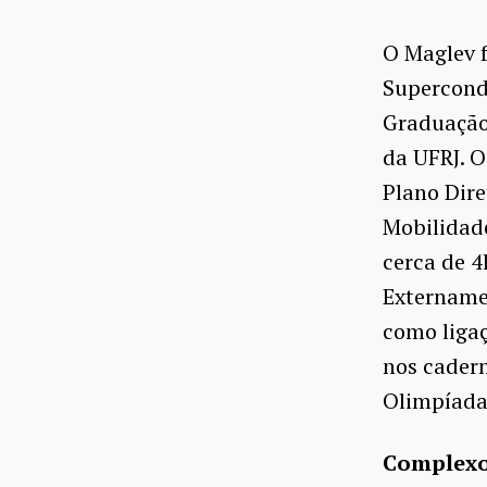
O Maglev f
Supercondu
Graduação 
da UFRJ. O
Plano Dire
Mobilidade
cerca de 4
Externamen
como ligaç
nos cader
Olimpíada
Complexo