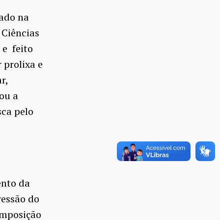
vado na
 Ciências
 e feito
 prolixa e
r,
ou a
sca pelo
ento da
ressão do
omposição