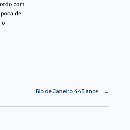
acordo com
época de
 o
Rio de Janeiro 445 anos
→