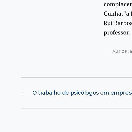
complacent
Cunha, "a 
Rui Barbos
professor.
AUTOR: 
←
O trabalho de psicólogos em empres