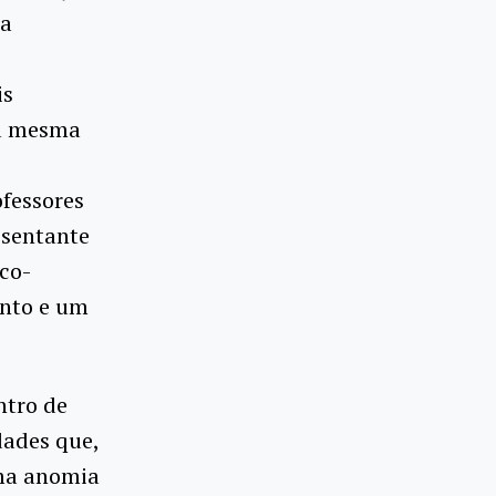
da
is
da mesma
fessores
esentante
co-
ento e um
ntro de
dades que,
uma anomia