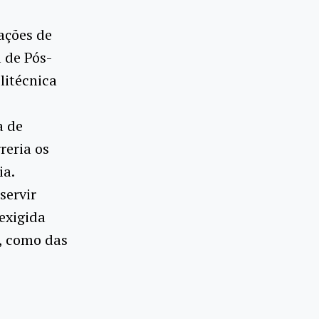
ações de
 de Pós-
litécnica
a de
reria os
ia.
servir
exigida
, como das