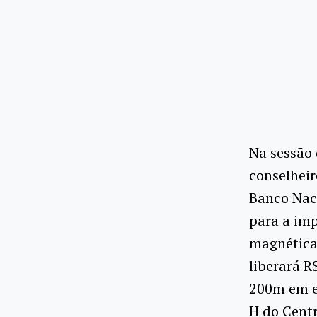
Na sessão 
conselheir
Banco Nac
para a imp
magnética 
liberará R
200m em es
H do Centr