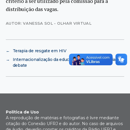
critério a ser utilizado pela comissão para a
distribuição das vagas.
AUTOR: VANESSA SOL - OLHAR VIRTUAL
←
Terapia de resgate em HIV
→
Internacionalização da educação superior europeia em
debate
Política de Uso
A reprodução de matérias e fotografias é livre mediante
citação do Conexão UFRJ e do autor. No caso de arquivos
de áudio, deverão constar os créditos da Rádio UFRJ e,