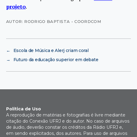
projeto
.
AUTOR: RODRIGO BAPTISTA - COORDCOM
←
Escola de Música e Alerj criam coral
→
Futuro da educação superior em debate
Política de Uso
A reprodução de matérias e fotografias é livre mediante
citação do Conexão UFRJ e do autor. No caso de arquivos
de áudio, deverão constar os créditos da Rádio UFRJ e,
em sendo explicitados, dos autores. Para uso de arquivos