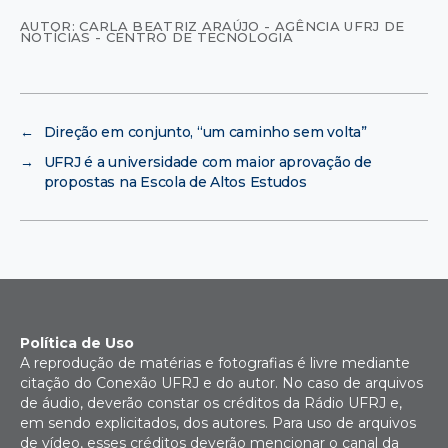
AUTOR: CARLA BEATRIZ ARAÚJO - AGÊNCIA UFRJ DE
NOTÍCIAS - CENTRO DE TECNOLOGIA
←
Direção em conjunto, “um caminho sem volta”
→
UFRJ é a universidade com maior aprovação de
propostas na Escola de Altos Estudos
Política de Uso
A reprodução de matérias e fotografias é livre mediante
citação do Conexão UFRJ e do autor. No caso de arquivos
de áudio, deverão constar os créditos da Rádio UFRJ e,
em sendo explicitados, dos autores. Para uso de arquivos
de vídeo, esses créditos deverão mencionar o canal da