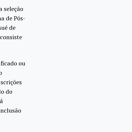
a seleção
ma de Pós-
sué de
 consiste
ificado ou
o
nscrições
do do
rá
onclusão