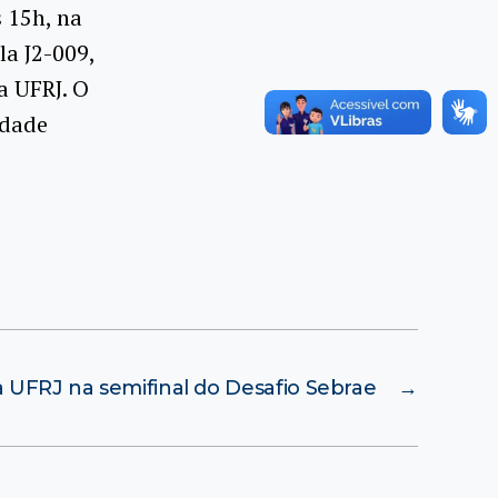
s 15h, na
la J2-009,
a UFRJ. O
idade
 UFRJ na semifinal do Desafio Sebrae
→