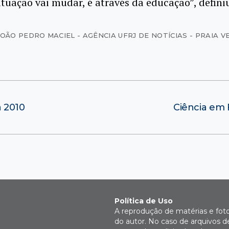
ituação vai mudar, é através da educação”, defini
JOÃO PEDRO MACIEL - AGÊNCIA UFRJ DE NOTÍCIAS - PRAIA 
a 2010
Ciência em 
Política de Uso
A reprodução de matérias e fot
do autor. No caso de arquivos d