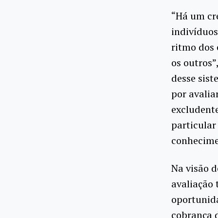
“Há um cr
indivíduo
ritmo dos
os outros”
desse sist
por avalia
excludente
particular
conhecimen
Na visão d
avaliação
oportunida
cobrança 