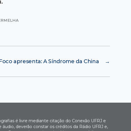
u.
VERMELHA
Foco apresenta: A Síndrome da China
→
ografias é livre mediante citação do Conexão UFRJ e
e áudio, deverão constar os créditos da Rádio UFRJ e,