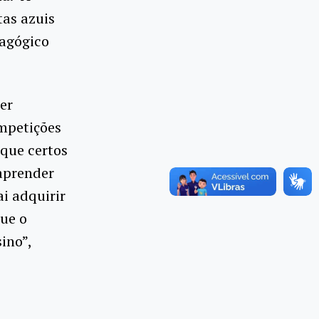
tas azuis
dagógico
er
mpetições
que certos
aprender
i adquirir
que o
ino”,