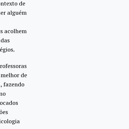
ontexto de
ser alguém
is acolhem
 das
égios.
rofessoras
 melhor de
, fazendo
omo
vocados
tões
icologia