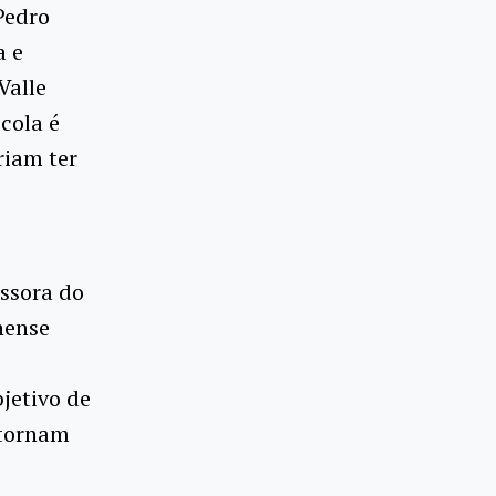
Pedro
a e
Valle
cola é
riam ter
essora do
nense
jetivo de
 tornam