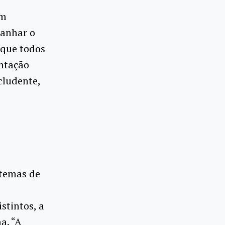
em
panhar o
 que todos
ontação
cludente,
o
stemas de
stintos, a
a. “A