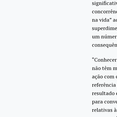
significat
concorrênc
na vida” a
superdime
um número
consequênc
“Conhecer 
não têm ma
ação com 
referência
resultado
para conve
relativas 