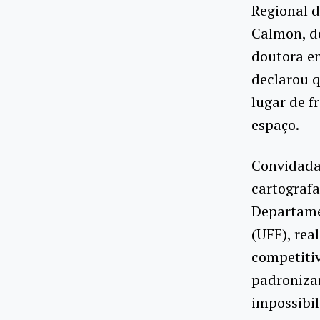
Regional d
Calmon, do
doutora e
declarou q
lugar de f
espaço.
Convidada 
cartografa
Departame
(UFF), rea
competitiv
padronizar
impossibil