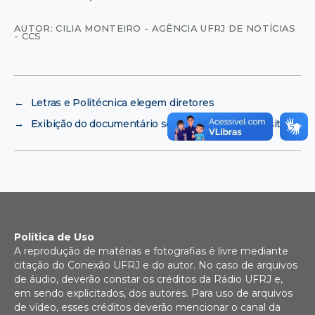
AUTOR: CILIA MONTEIRO - AGÊNCIA UFRJ DE NOTÍCIAS
- CCS
←
Letras e Politécnica elegem diretores
→
Exibição do documentário sobre Hospital Universitário
Política de Uso
A reprodução de matérias e fotografias é livre mediante
citação do Conexão UFRJ e do autor. No caso de arquivos
de áudio, deverão constar os créditos da Rádio UFRJ e,
em sendo explicitados, dos autores. Para uso de arquivos
de vídeo, esses créditos deverão mencionar o canal da