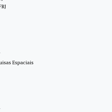
FRJ
J
uisas Espaciais
J