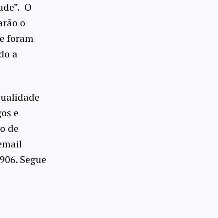
ade”. O
arão o
ue foram
do a
qualidade
gos e
ão de
email
906. Segue