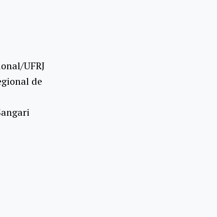
ional/UFRJ
egional de
Sangari