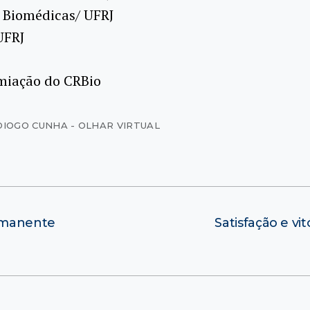
s Biomédicas/ UFRJ
UFRJ
emiação do CRBio
DIOGO CUNHA - OLHAR VIRTUAL
ermanente
Satisfação e vi