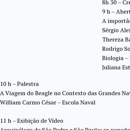
8h 30 – C
9 h – Aber
A importâ
Sérgio Ale
Thereza B
Rodrigo So
Biologia –
Juliana Es
10 h – Palestra
A Viagem do Beagle no Contexto das Grandes Na
William Carmo César – Escola Naval
11 h – Exibição de Vídeo
Arquipélago de São Pedro e São Paulo: os penedo