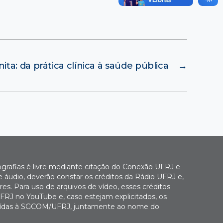
ta: da prática clínica à saúde pública
→
ografias é livre mediante citação do Conexão UFRJ e
e áudio, deverão constar os créditos da Rádio UFRJ e,
es. Para uso de arquivos de vídeo, esses créditos
FRJ no YouTube e, caso estejam explicitados, os
buídas à SGCOM/UFRJ, juntamente ao nome do