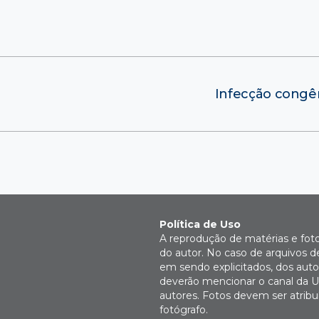
Infecção congêni
Política de Uso
A reprodução de matérias e fot
do autor. No caso de arquivos d
em sendo explicitados, dos autor
deverão mencionar o canal da U
autores. Fotos devem ser atri
fotógrafo.