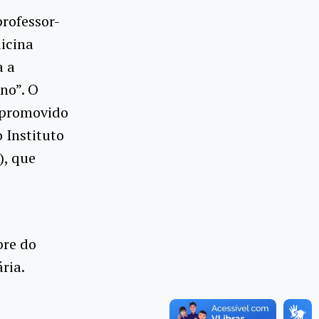
professor-
icina
a a
no”. O
, promovido
 Instituto
), que
bre do
ria.