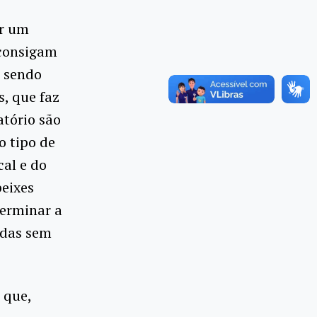
ar um
 consigam
á sendo
s, que faz
atório são
o tipo de
cal e do
peixes
terminar a
ídas sem
 que,