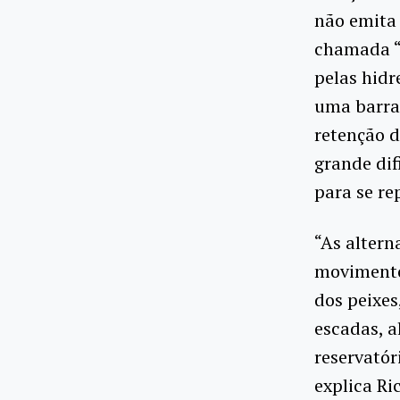
não emita 
chamada “e
pelas hidr
uma barrag
retenção d
grande dif
para se re
“As altern
movimento
dos peixes
escadas, a
reservatór
explica Ri