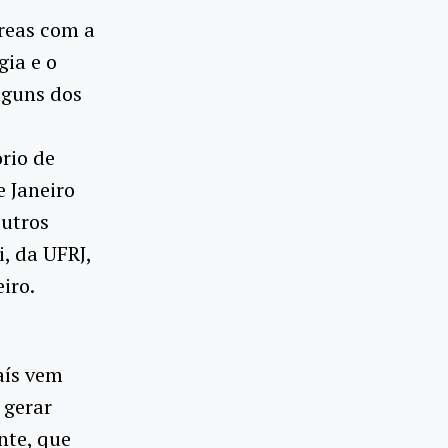
áreas com a
gia e o
lguns dos
ório de
 Janeiro
outros
, da UFRJ,
iro.
aís vem
 gerar
nte, que