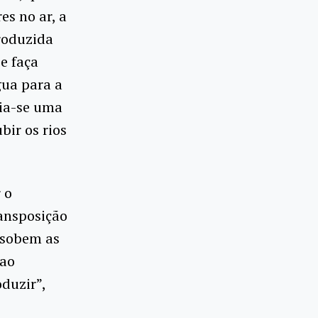
es no ar, a
roduzida
se faça
gua para a
ria-se uma
bir os rios
 o
ansposição
 sobem as
 ao
oduzir”,