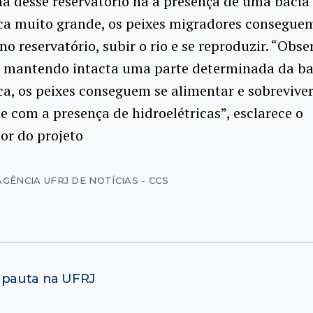
a desse reservatório há a presença de uma bacia
ca muito grande, os peixes migradores consegue
no reservatório, subir o rio e se reproduzir. “Obse
e mantendo intacta uma parte determinada da ba
ca, os peixes conseguem se alimentar e sobrevive
 com a presença de hidroelétricas”, esclarece o
or do projeto
AGÊNCIA UFRJ DE NOTÍCIAS - CCS
m pauta na UFRJ