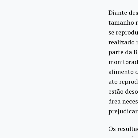
Diante de
tamanho m
se reprodu
realizado 
parte da B
monitorada
alimento q
ato reprod
estão deso
área neces
prejudicar
Os resulta