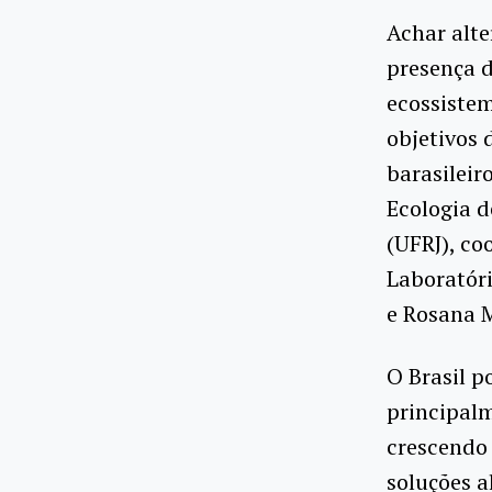
Achar alte
presença d
ecossiste
objetivos 
barasileir
Ecologia d
(UFRJ), co
Laboratóri
e Rosana M
O Brasil p
principal
crescendo
soluções a