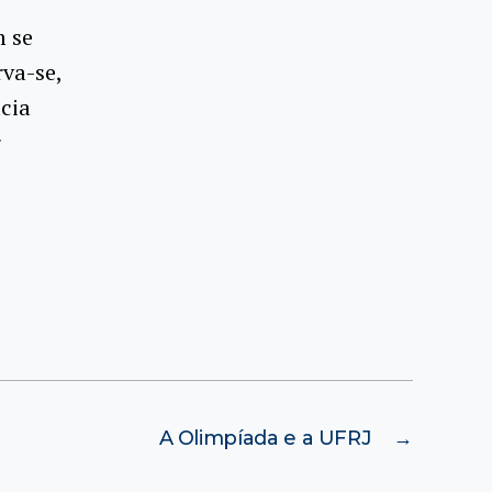
m se
rva-se,
cia
r
A Olimpíada e a UFRJ
→