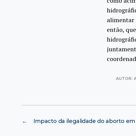
como acim
hidrográfi
alimentar 
então, qu
hidrográfi
juntamente
coordenad
AUTOR: 
←
Impacto da ilegalidade do aborto e