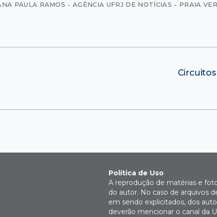
ANA PAULA RAMOS - AGÊNCIA UFRJ DE NOTÍCIAS - PRAIA V
Circuitos
Política de Uso
A reprodução de matérias e fot
do autor. No caso de arquivos d
em sendo explicitados, dos autor
deverão mencionar o canal da U