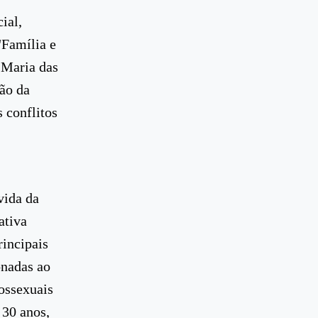
ial,
"Família e
 Maria das
ão da
s conflitos
vida da
ativa
incipais
onadas ao
ossexuais
 30 anos,