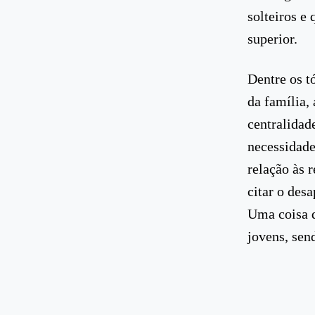
solteiros e
superior.
Dentre os t
da família,
centralidad
necessidade
relação às 
citar o des
Uma coisa q
jovens, sen