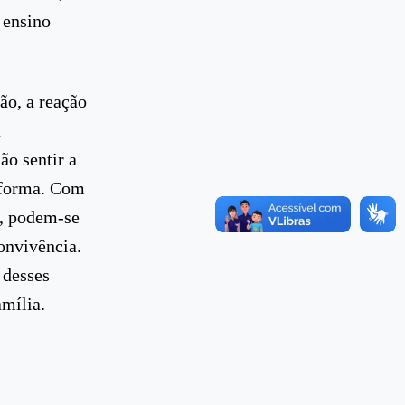
 ensino
ão, a reação
a
ão sentir a
a forma. Com
s, podem-se
onvivência.
 desses
mília.