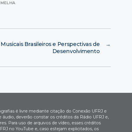
ERMELHA
 Musicais Brasileiros e Perspectivas de
→
Desenvolvimento
ografias é livre mediante citação do Conexão UFRJ e
e áudio, deverão constar os créditos da Rádio UFRJ e,
es. Para uso de arquivos de vídeo, esses créditos
FRJ no YouTube e, caso estejam explicitados, os