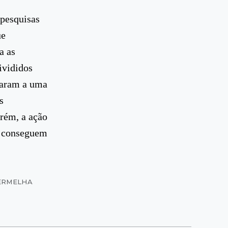
 pesquisas
ue
a as
ivididos
garam a uma
s
orém, a ação
ão conseguem
VERMELHA