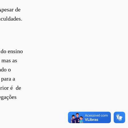
Apesar de
aculdades.
 do ensino
 mas as
ndo o
 para a
rior é de
regações