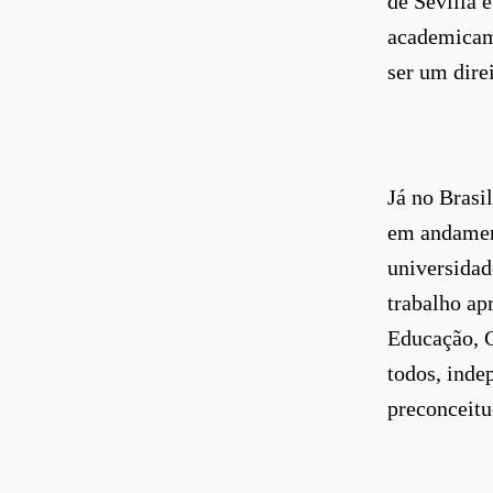
de Sevilla 
academicame
ser um dire
Já no Brasi
em andament
universidad
trabalho a
Educação, C
todos, inde
preconceitu