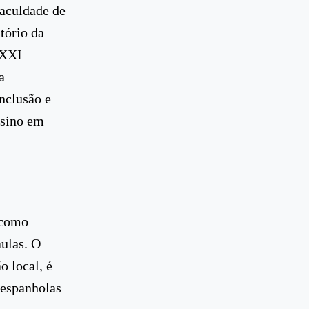
Faculdade de
tório da
XXXI
a
inclusão e
nsino em
 como
aulas. O
o local, é
 espanholas