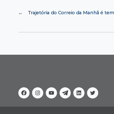
←
Trajetória do Correio da Manhã é te
Facebook
Instagram
Youtube
Telegram
Linkedin
Twitter