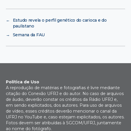
←
Estudo revela o perfil genético do carioca e do
paulistano
→
Semana da FAU
Política de Uso
A reprodução de matérias e fotografias é livre mediante
citação do Conexão UFRJ e do autor. No caso de arquivos
de áudio, deverão constar os créditos da Rádio UFRJ e,
em sendo explicitados, dos autores. Para uso de arquivos
de vídeo, esses créditos deverão mencionar o canal da
UFRJ no YouTube e, caso estejam explicitados, os autores.
Fotos devem ser atribuídas à SGCOM/UFRJ, juntamente
ao nome do fotógrafo.