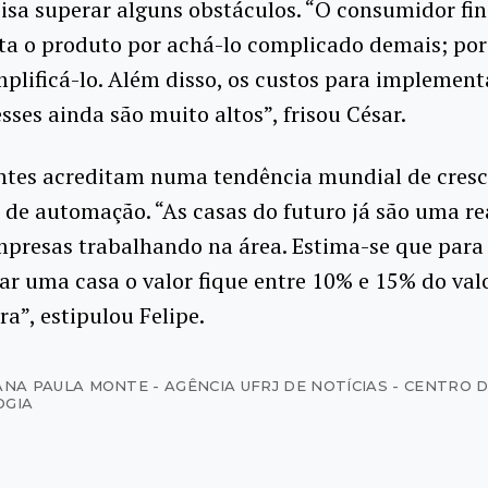
isa superar alguns obstáculos. “O consumidor fi
ita o produto por achá-lo complicado demais; por 
mplificá-lo. Além disso, os custos para implemen
sses ainda são muito altos”, frisou César.
ntes acreditam numa tendência mundial de cres
 de automação. “As casas do futuro já são uma rea
mpresas trabalhando na área. Estima-se que para
r uma casa o valor fique entre 10% e 15% do valo
a”, estipulou Felipe.
ANA PAULA MONTE - AGÊNCIA UFRJ DE NOTÍCIAS - CENTRO 
OGIA