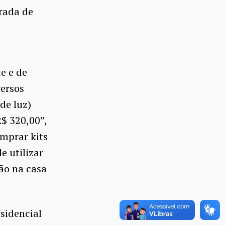
trada de
e e de
versos
de luz)
$ 320,00”,
omprar kits
e utilizar
ão na casa
sidencial