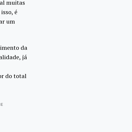
nal muitas
isso, é
tar um
cimento da
lidade, já
r do total
DE