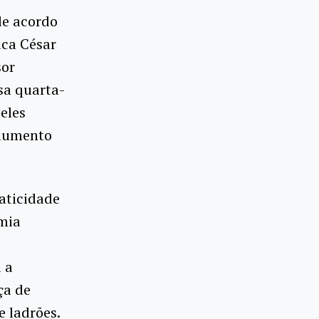
de acordo
ica César
sor
sa quarta-
 eles
 aumento
aticidade
mia
s
 a
ça de
e ladrões.