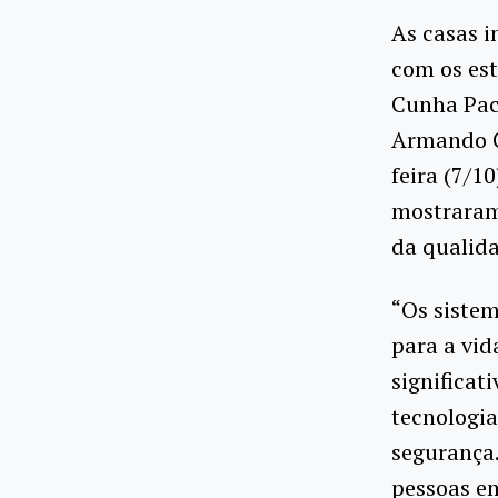
As casas i
com os es
Cunha Pach
Armando C
feira (7/1
mostraram
da qualida
“Os siste
para a vi
significat
tecnologi
segurança.
pessoas em