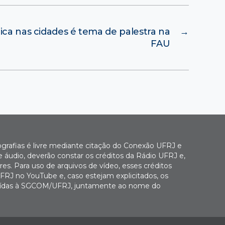
tica nas cidades é tema de palestra na
→
FAU
ografias é livre mediante citação do Conexão UFRJ e
e áudio, deverão constar os créditos da Rádio UFRJ e,
es. Para uso de arquivos de vídeo, esses créditos
FRJ no YouTube e, caso estejam explicitados, os
buídas à SGCOM/UFRJ, juntamente ao nome do