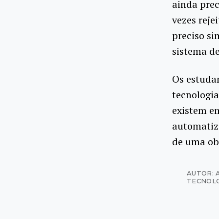
ainda prec
vezes reje
preciso si
sistema de
Os estuda
tecnologia
existem e
automatiza
de uma obr
AUTOR: 
TECNOL