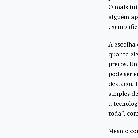
O mais fut
alguém apó
exemplific
A escolha 
quanto ele
preços. Um
pode ser e
destacou F
simples de
a tecnolo
toda”, com
Mesmo com 