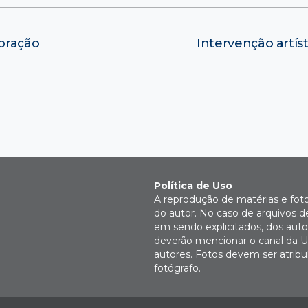
coração
Intervenção artís
Política de Uso
A reprodução de matérias e fot
do autor. No caso de arquivos d
em sendo explicitados, dos autor
deverão mencionar o canal da U
autores. Fotos devem ser atri
fotógrafo.