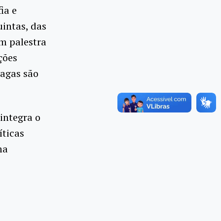
ia e
uintas, das
m palestra
ções
vagas são
integra o
íticas
ma