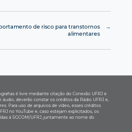
ortamento de risco para transtornos
→
alimentares
ografias é livre mediante citação do Conexão UFRJ e
e áudio, deverão constar os créditos da Rádio UFRJ e,
es. Para uso de arquivos de vídeo, esses créditos
FRJ no YouTube e, caso estejam explicitados, os
buídas à SGCOM/UFRJ, juntamente ao nome do