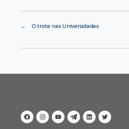
←
O trote nas Universidades
Facebook
Instagram
Youtube
Telegram
Linkedin
Twitter