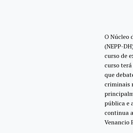
O Núcleo d
(NEPP-DH) 
curso de e
curso terá
que debate
criminais 
principal
pública e 
continua a
Venancio P