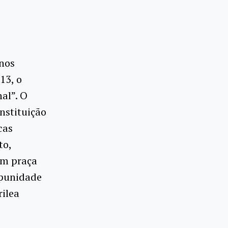
anos
13, o
al”. O
instituição
cas
to,
em praça
mpunidade
rilea