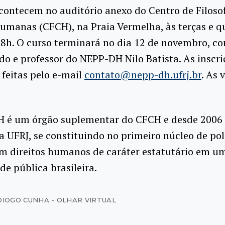
contecem no auditório anexo do Centro de Filosof
umanas (CFCH), na Praia Vermelha, às terças e q
8h. O curso terminará no dia 12 de novembro, co
o e professor do NEPP-DH Nilo Batista. As inscri
feitas pelo e-mail
contato@nepp-dh.ufrj.br
. As 
 é um órgão suplementar do CFCH e desde 2006 
a UFRJ, se constituindo no primeiro núcleo de pol
em direitos humanos de caráter estatutário em u
de pública brasileira.
DIOGO CUNHA - OLHAR VIRTUAL