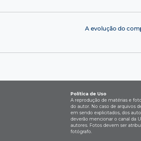
A evolução do comp
Política de Uso
A reprodução de matérias e fot
do autor. No caso de arquivos d
em sendo explicitados, dos autor
deverão mencionar o canal da U
autores. Fotos devem ser atri
fotógrafo.