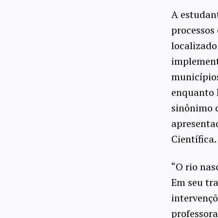
A estudant
processos 
localizado
implement
municípios
enquanto 
sinônimo d
apresentad
Científica.
“O rio nas
Em seu tra
intervençõ
professora