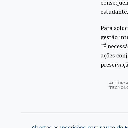
consequen
estudante
Para soluc
gestão int
“É necessá
ações conj
preservaçã
AUTOR: 
TECNOL
←
Abertas as Inscrições para Curso de 