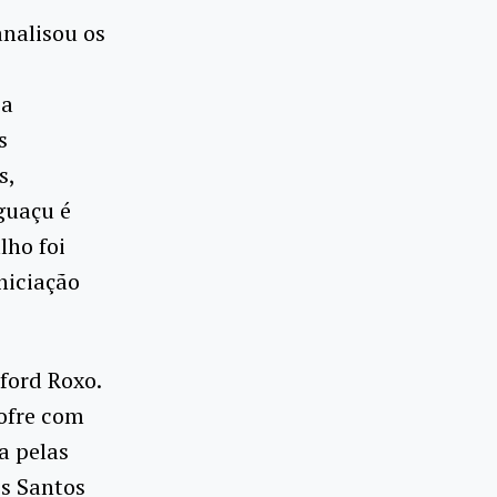
analisou os
 a
s
s,
guaçu é
lho foi
niciação
ford Roxo.
sofre com
a pelas
os Santos