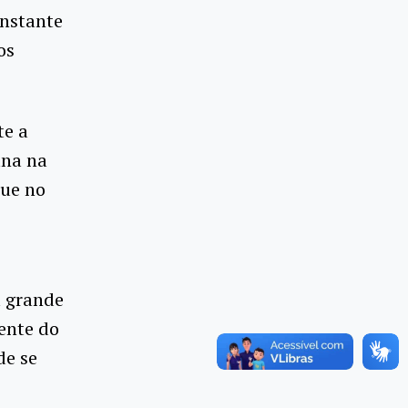
onstante
os
te a
ana na
gue no
á grande
ente do
de se