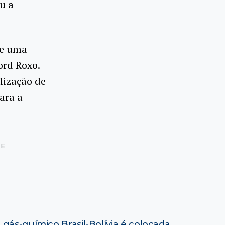
u a
de uma
ord Roxo.
lização de
ara a
DE
o gás-químico Brasil-Bolívia é colocada
→