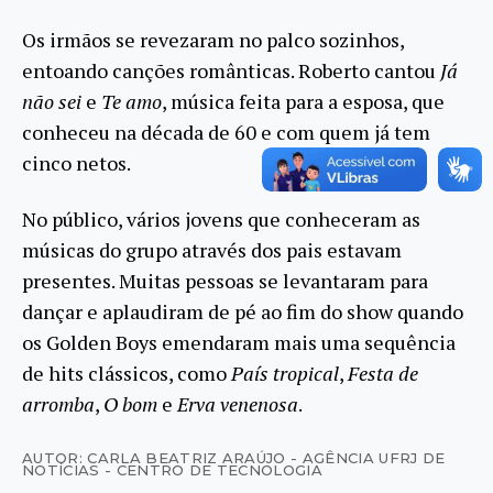
Os irmãos se revezaram no palco sozinhos,
entoando canções românticas. Roberto cantou
Já
não sei
e
Te amo
, música feita para a esposa, que
conheceu na década de 60 e com quem já tem
cinco netos.
No público, vários jovens que conheceram as
músicas do grupo através dos pais estavam
presentes. Muitas pessoas se levantaram para
dançar e aplaudiram de pé ao fim do show quando
os Golden Boys emendaram mais uma sequência
de hits clássicos, como
País tropical
,
Festa de
arromba
,
O bom
e
Erva venenosa
.
AUTOR: CARLA BEATRIZ ARAÚJO - AGÊNCIA UFRJ DE
NOTÍCIAS - CENTRO DE TECNOLOGIA