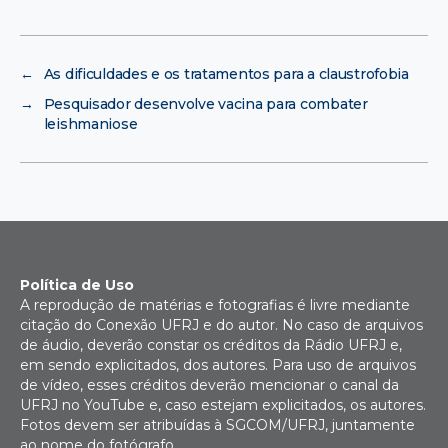
←
As dificuldades e os tratamentos para a claustrofobia
→
Pesquisador desenvolve vacina para combater
leishmaniose
Política de Uso
A reprodução de matérias e fotografias é livre mediante
citação do Conexão UFRJ e do autor. No caso de arquivos
de áudio, deverão constar os créditos da Rádio UFRJ e,
em sendo explicitados, dos autores. Para uso de arquivos
de vídeo, esses créditos deverão mencionar o canal da
UFRJ no YouTube e, caso estejam explicitados, os autores.
Fotos devem ser atribuídas à SGCOM/UFRJ, juntamente
ao nome do fotógrafo.