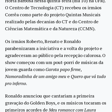
Horta Barbosa nessa quinta-feira (dia 10) na UFRJ.
O Centro de Tecnologia (CT) recebeu os irmãos
Corrêa como parte do projeto Quintas Musicais
realizado pelas decanias do CT e do Centro de
Ciências Matemática e da Natureza (CCMN).
Os irmãos Roberto, Renato e Ronaldo
parabenizaram a iniciativa e a volta do projeto e
agradeceram ao público pela recepção calorosa. O
show começou com um pout-porri de músicas da
jovem guarda como
Garota
papo firme
,
Namoradinha de um amigo meu
e
Quero que vá tudo
pro inferno
.
Ronaldo anunciou que cantariam a primeira
gravação do Golden Boys, e os músicos tocaram os
primeiros acordes de
Meu romance com Laura