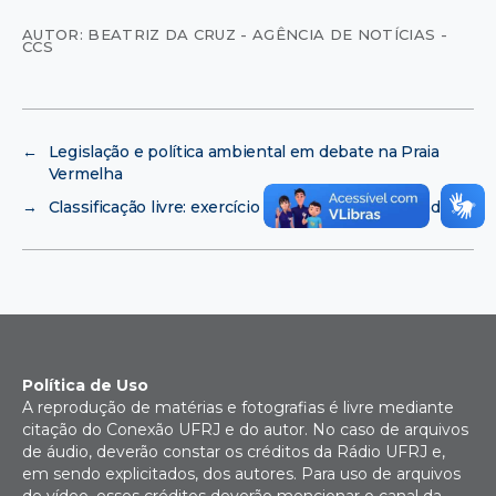
AUTOR: BEATRIZ DA CRUZ - AGÊNCIA DE NOTÍCIAS -
CCS
←
Legislação e política ambiental em debate na Praia
Vermelha
→
Classificação livre: exercício físico em qualquer idade
Política de Uso
A reprodução de matérias e fotografias é livre mediante
citação do Conexão UFRJ e do autor. No caso de arquivos
de áudio, deverão constar os créditos da Rádio UFRJ e,
em sendo explicitados, dos autores. Para uso de arquivos