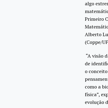
algo extr
matemático
Primeiro C
Matemática
Alberto L
(Coppe/UF
“A visão d
de identif
o conceito
pensamento
como a bio
física”, e
evolução d