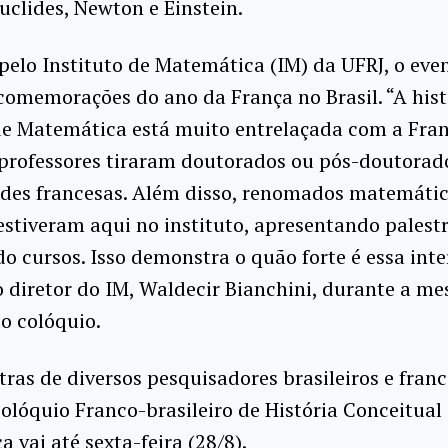
Euclides, Newton e Einstein.
pelo Instituto de Matemática (IM) da UFRJ, o eve
comemorações do ano da França no Brasil. “A hist
de Matemática está muito entrelaçada com a Fran
 professores tiraram doutorados ou pós-doutora
ades francesas. Além disso, renomados matemáti
estiveram aqui no instituto, apresentando palest
o cursos. Isso demonstra o quão forte é essa inte
o diretor do IM, Waldecir Bianchini, durante a me
o colóquio.
ras de diversos pesquisadores brasileiros e franc
olóquio Franco-brasileiro de História Conceitual
 vai até sexta-feira (28/8).