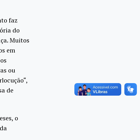
nto faz
ória do
ça. Muitos
dos em
cos
ras ou
rlocução“,
sa de
eses, o
 da