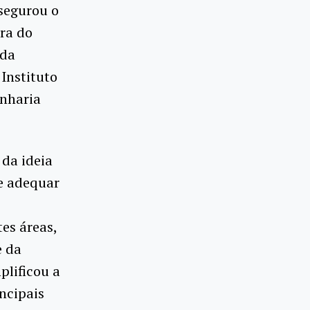
segurou o
ura do
 da
 Instituto
enharia
 da ideia
 e adequar
es áreas,
e da
plificou a
ncipais