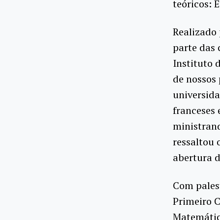
teóricos: 
Realizado 
parte das 
Instituto 
de nossos
universid
franceses 
ministrand
ressaltou 
abertura d
Com palest
Primeiro C
Matemática