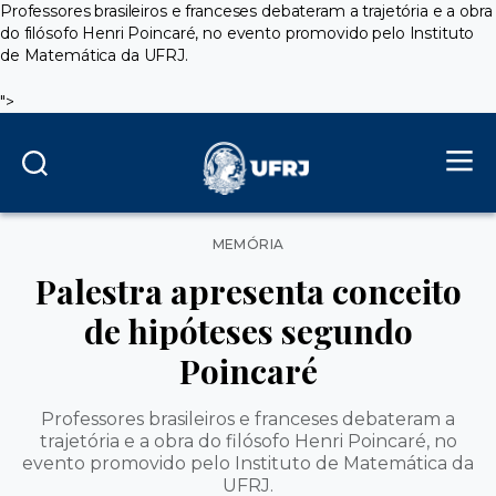
Professores brasileiros e franceses debateram a trajetória e a obra
do filósofo Henri Poincaré, no evento promovido pelo Instituto
de Matemática da UFRJ.
">
Categorias
MEMÓRIA
Palestra apresenta conceito
de hipóteses segundo
Poincaré
Professores brasileiros e franceses debateram a
trajetória e a obra do filósofo Henri Poincaré, no
evento promovido pelo Instituto de Matemática da
UFRJ.