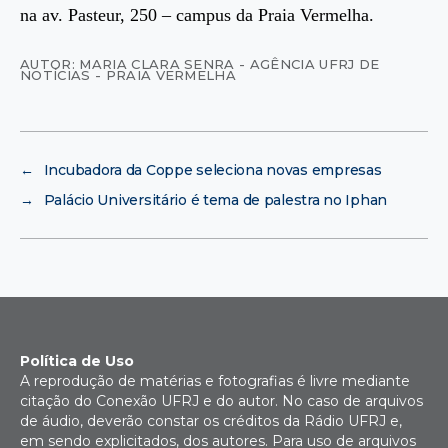
na av. Pasteur, 250 – campus da Praia Vermelha.
AUTOR: MARIA CLARA SENRA - AGÊNCIA UFRJ DE
NOTÍCIAS - PRAIA VERMELHA
←
Incubadora da Coppe seleciona novas empresas
→
Palácio Universitário é tema de palestra no Iphan
Política de Uso
A reprodução de matérias e fotografias é livre mediante
citação do Conexão UFRJ e do autor. No caso de arquivos
de áudio, deverão constar os créditos da Rádio UFRJ e,
em sendo explicitados, dos autores. Para uso de arquivos