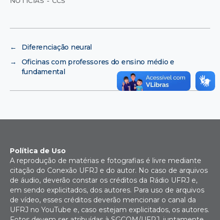
NOTÍCIAS - CCS
←
Diferenciação neural
→
Oficinas com professores do ensino médio e
fundamental
Política de Uso
A reprodução de matérias e fotografias é livre mediante
citação do Conexão UFRJ e do autor. No caso de arquivos
de áudio, deverão constar os créditos da Rádio UFRJ e,
em sendo explicitados, dos autores. Para uso de arquivos
de vídeo, esses créditos deverão mencionar o canal da
UFRJ no YouTube e, caso estejam explicitados, os autores.
Fotos devem ser atribuídas à SGCOM/UFRJ, juntamente