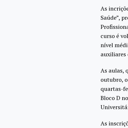
As incriçõ
Saúde”, p
Profission
curso é vo
nível médi
auxiliares
As aulas,
outubro, o
quartas-fe
Bloco D no
Universitá
As inscriç