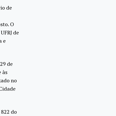
io de
sto. O
 UFRJ de
a e
 29 de
e às
izado no
 Cidade
a 822 do