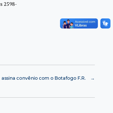
es 2598-
 assina convênio com o Botafogo F.R.
→