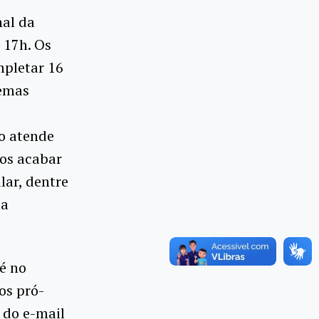
nal da
 17h. Os
mpletar 16
temas
to atende
os acabar
lar, dentre
da
té no
os pró-
s do e-mail