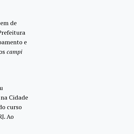
õem de
Prefeitura
çoamento e
nos
campi
ou
 na Cidade
 do curso
J. Ao