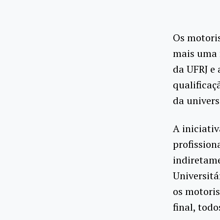
Os motoris
mais uma f
da UFRJ e 
qualificaç
da univers
A iniciati
profission
indiretame
Universitá
os motoris
final, tod