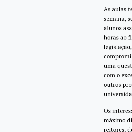
As aulas te
semana, se
alunos ass
horas ao f
legislação,
compromiss
uma quest
com o exce
outros pro
universida
Os interes
máximo dia
reitores, 