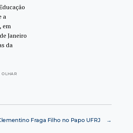
 Educação
e a
, em
de Janeiro
as da
- OLHAR
Clementino Fraga Filho no Papo UFRJ
→