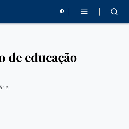
so de educação
ria.