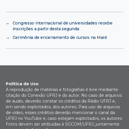
←
Congresso internacional de universidades recebe
inscrições a partir desta segunda
→
Cerimônia de encerramento de cursos na Maré
Política de Uso
A reprodução de matérias e fotografias é livre mediante
citação do Conexão UFRJ e do autor. No caso de arquivos
de áudio, deverão constar os créditos da Rádio UFRJ e,
em sendo explicitados, dos autores. Para uso de arquivos
de vídeo, esses créditos deverão mencionar o canal da
UFRJ no YouTube e, caso estejam explicitados, os autores.
Fotos devem ser atribuídas à SGCOM/UFRJ, juntamente