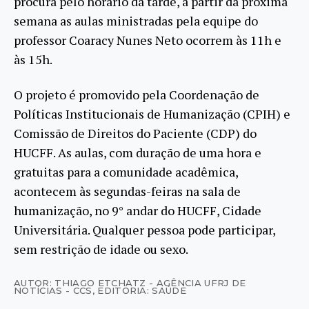
procura pelo horário da tarde, a partir da próxima
semana as aulas ministradas pela equipe do
professor Coaracy Nunes Neto ocorrem às 11h e
às 15h.
O projeto é promovido pela Coordenação de
Políticas Institucionais de Humanização (CPIH) e
Comissão de Direitos do Paciente (CDP) do
HUCFF. As aulas, com duração de uma hora e
gratuitas para a comunidade acadêmica,
acontecem às segundas-feiras na sala de
humanização, no 9° andar do HUCFF, Cidade
Universitária. Qualquer pessoa pode participar,
sem restrição de idade ou sexo.
AUTOR: THIAGO ETCHATZ - AGÊNCIA UFRJ DE
NOTÍCIAS - CCS
,
EDITORIA: SAÚDE