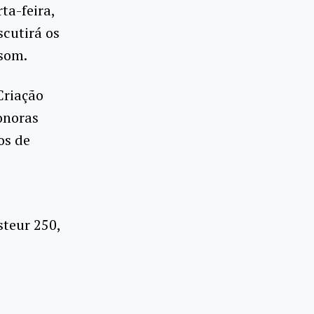
ta-feira,
scutirá os
 som.
Criação
onoras
os de
steur 250,