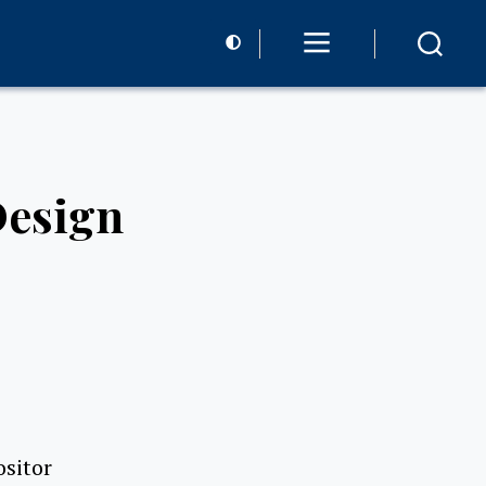
Design
ositor