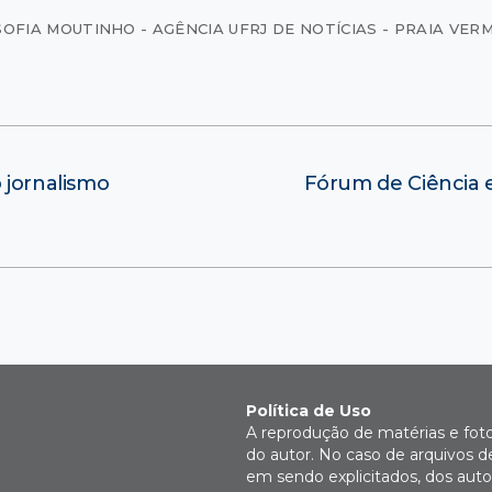
SOFIA MOUTINHO - AGÊNCIA UFRJ DE NOTÍCIAS - PRAIA VER
 jornalismo
Fórum de Ciência e
Política de Uso
A reprodução de matérias e fot
do autor. No caso de arquivos d
em sendo explicitados, dos autor