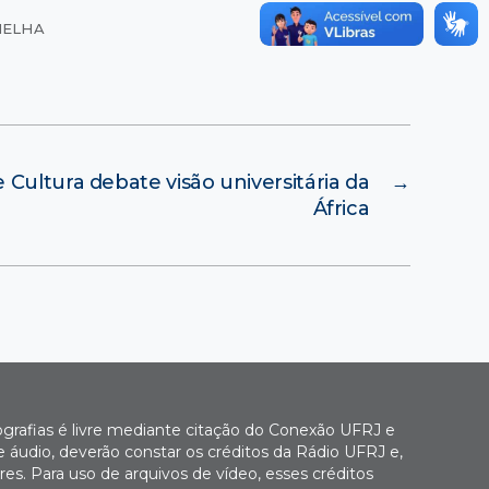
MELHA
 Cultura debate visão universitária da
→
África
ografias é livre mediante citação do Conexão UFRJ e
e áudio, deverão constar os créditos da Rádio UFRJ e,
es. Para uso de arquivos de vídeo, esses créditos