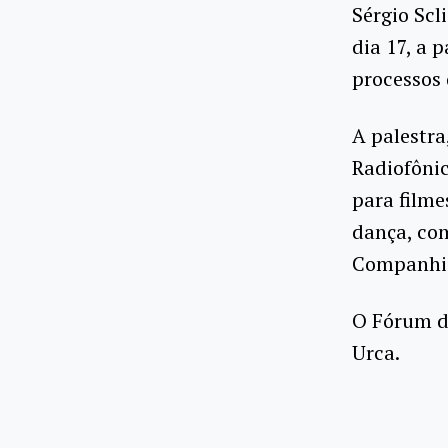
Sérgio Scl
dia 17, a 
processos 
A palestra
Radiofônic
para filme
dança, com
Companhia
O Fórum de
Urca.