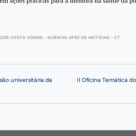
em ações práticas para a melhora na saúde da p
IGOR COSTA GOMES - AGÊNCIA UFRJ DE NOTÍCIAS - CT
ão universitária da
II Oficina Temática d