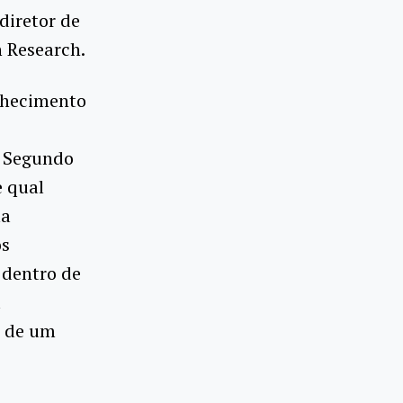
diretor de
 Research.
onhecimento
. Segundo
e qual
ma
os
 dentro de
a
e de um