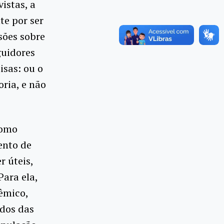
istas, a
te por ser
sões sobre
guidores
isas: ou o
ria, e não
como
ento de
r úteis,
ara ela,
êmico,
ados das