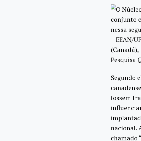
O Núcleo
conjunto 
nessa segu
– EEAN/UFR
(Canadá),
Pesquisa Q
Segundo el
canadense
fossem tra
influencia
implantad
nacional.
chamado “