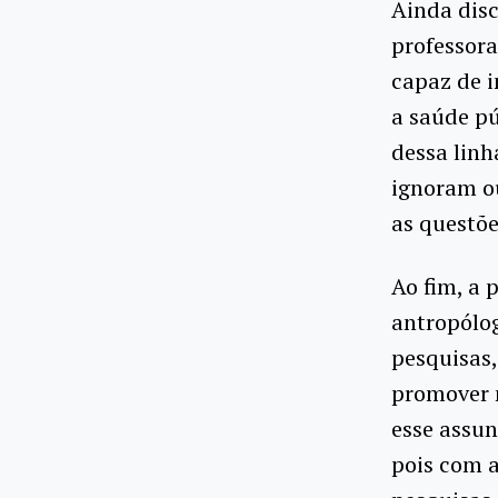
Ainda disc
professora
capaz de i
a saúde pú
dessa linh
ignoram ou
as questõe
Ao fim, a 
antropólog
pesquisas,
promover m
esse assun
pois com a