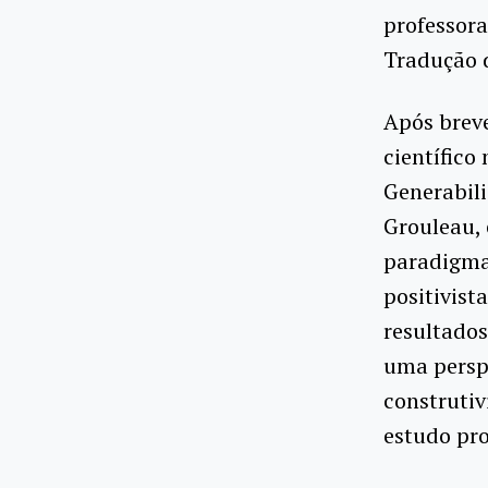
professora
Tradução 
Após breve
científico
Generabil
Grouleau, 
paradigma
positivist
resultado
uma persp
construtiv
estudo pro