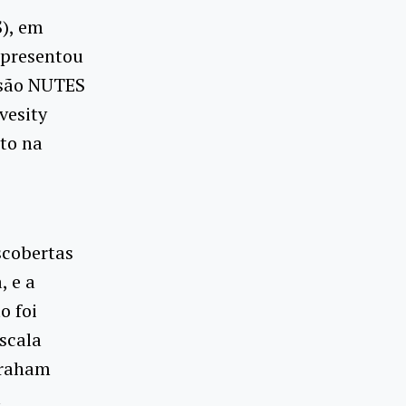
), em
apresentou
nsão NUTES
vesity
to na
scobertas
, e a
o foi
scala
Graham
a