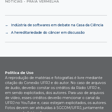
NOTÍCIAS - PRAIA VERMELHA
←
Indústria de softwares em debate na Casa da Ciência
→
A hereditariedade do câncer em discussão
Política de Uso
A reprodução de matérias e fotografias é livre mediante
citação do Conexão UFRJ e do autor. No caso de arquivos
de áudio, deverão constar os créditos da Rádio UFRJ e,
em sendo explicitados, dos autores. Para uso de arquivos
de vídeo, esses créditos deverão mencionar o canal da
UFRJ no YouTube e, caso estejam explicitados, os autores.
Fotos devem ser atribuídas à SGCOM/UFRJ, juntamente