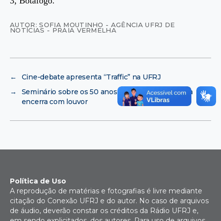
3, Botafogo.
AUTOR: SOFIA MOUTINHO - AGÊNCIA UFRJ DE
NOTÍCIAS - PRAIA VERMELHA
←
Cine-debate apresenta “Traffic” na UFRJ
→
Seminário sobre os 50 anos da Revolução Cubana
encerra com louvor
Política de Uso
A reprodução de matérias e fotografias é livre mediante
citação do Conexão UFRJ e do autor. No caso de arquivos
de áudio, deverão constar os créditos da Rádio UFRJ e,
em sendo explicitados, dos autores. Para uso de arquivos