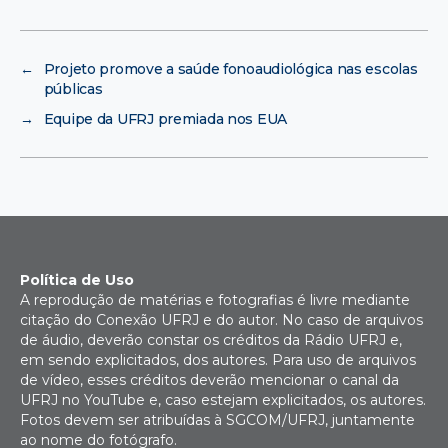
←
Projeto promove a saúde fonoaudiológica nas escolas
públicas
→
Equipe da UFRJ premiada nos EUA
Política de Uso
A reprodução de matérias e fotografias é livre mediante
citação do Conexão UFRJ e do autor. No caso de arquivos
de áudio, deverão constar os créditos da Rádio UFRJ e,
em sendo explicitados, dos autores. Para uso de arquivos
de vídeo, esses créditos deverão mencionar o canal da
UFRJ no YouTube e, caso estejam explicitados, os autores.
Fotos devem ser atribuídas à SGCOM/UFRJ, juntamente
ao nome do fotógrafo.