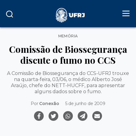
Categorias
MEMÓRIA
Comissão de Biossegurança
discute o fumo no CCS
A Comissão de Biossegurança do CCS-UFRJ trouxe
na quarta-feira, 03/06, o médico Alberto José
Araújo, chefe do NETT-HUCFF, para apresentar
alguns dados sobre o fumo.
Por
Conexão
5 de junho de 2009