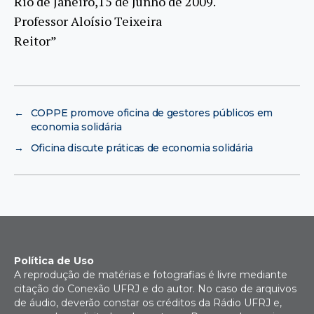
Rio de Janeiro,15 de Junho de 2009.
Professor Aloísio Teixeira
Reitor”
←
COPPE promove oficina de gestores públicos em
economia solidária
→
Oficina discute práticas de economia solidária
Política de Uso
A reprodução de matérias e fotografias é livre mediante
citação do Conexão UFRJ e do autor. No caso de arquivos
de áudio, deverão constar os créditos da Rádio UFRJ e,