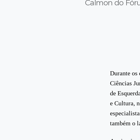
Calmon do Fóru
Durante os 
Ciências Ju
de Esquerda
e Cultura, 
especialist
também o la