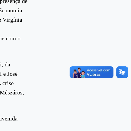
 presença de
e Economia
 Virgínia
gue com o
i, da
i e José
 crise
n Mészáros,
avenida