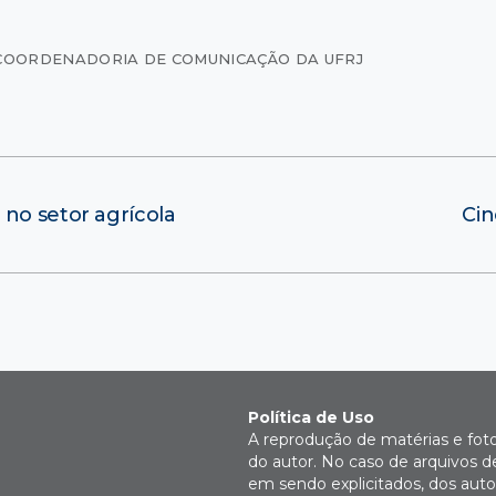
COORDENADORIA DE COMUNICAÇÃO DA UFRJ
no setor agrícola
Cin
Política de Uso
A reprodução de matérias e fot
do autor. No caso de arquivos d
em sendo explicitados, dos autor