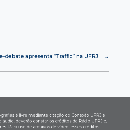
e-debate apresenta “Traffic” na UFRJ
→
ografias é livre mediante citação do Conexão UFRJ e
e áudio, deverão constar os créditos da Rádio UFRJ e,
es. Para uso de arquivos de vídeo, esses créditos