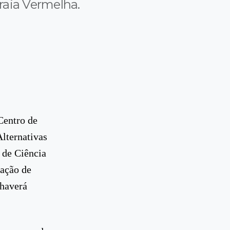
raia Vermelha.
Centro de
lternativas
 de Ciência
pação de
 haverá