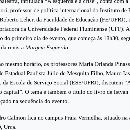
palestra, intitulada “A esquerda e a crise”, conta com a
iori, professor de política internacional do Instituto d
Roberto Leher, da Faculdade de Educação (FE/UFRJ), e
toriadora da Universidade Federal Fluminense (UFF). A
 do primeiro dia de evento, que começa às 18h30, se
da revista
Margem Esquerda.
no mesmo horário, os professores Maria Orlanda Pinass
e Estadual Paulista Júlio de Mesquita Filho, Mauro Ias
, da Escola de Serviço Social (ESS/UFRJ), discutem “A
do capital”. O tema é também o título do livro de Istvá
nçado na sequência do evento.
ro Calmon fica no campus Praia Vermelha, situado na 
0, Urca.