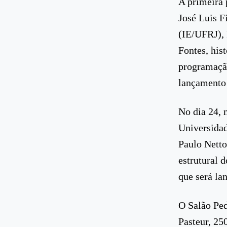
A primeira 
José Luis F
(IE/UFRJ), 
Fontes, his
programação
lançamento 
No dia 24, 
Universidad
Paulo Netto
estrutural 
que será la
O Salão Ped
Pasteur, 25