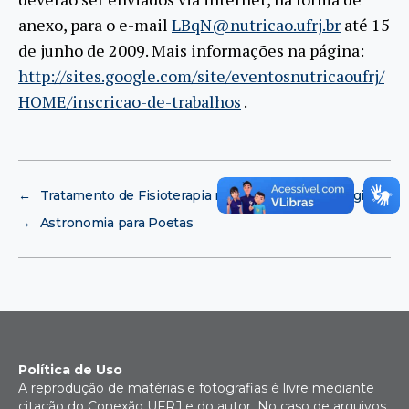
anexo, para o e-mail
LBqN@nutricao.ufrj.br
até 15
de junho de 2009. Mais informações na página:
http://sites.google.com/site/eventosnutricaoufrj/
HOME/inscricao-de-trabalhos
.
←
Tratamento de Fisioterapia no Centro de Tecnologia
→
Astronomia para Poetas
Política de Uso
A reprodução de matérias e fotografias é livre mediante
citação do Conexão UFRJ e do autor. No caso de arquivos