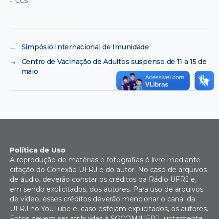
- CCS
←
Simpósio Internacional de Imunidade
→
Centro de Vacinação de Adultos suspenso de 11 a 15 de
maio
Política de Uso
A reprodução de matérias e fotografias é livre mediante
citação do Conexão UFRJ e do autor. No caso de arquivos
de áudio, deverão constar os créditos da Rádio UFRJ e,
em sendo explicitados, dos autores. Para uso de arquivos
de vídeo, esses créditos deverão mencionar o canal da
UFRJ no YouTube e, caso estejam explicitados, os autores.
Fotos devem ser atribuídas à SGCOM/UFRJ, juntamente