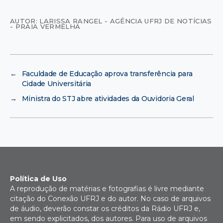
AUTOR: LARISSA RANGEL - AGÊNCIA UFRJ DE NOTÍCIAS
- PRAIA VERMELHA
←
Faculdade de Educação aprova transferência para
Cidade Universitária
→
Ministra do STJ abre atividades da Ouvidoria Geral
Política de Uso
A reprodução de matérias e fotografias é livre mediante
citação do Conexão UFRJ e do autor. No caso de arquivos
de áudio, deverão constar os créditos da Rádio UFRJ e,
em sendo explicitados, dos autores. Para uso de arquivos