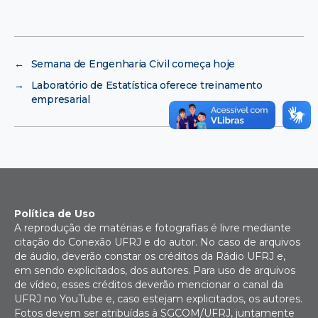
←
Semana de Engenharia Civil começa hoje
→
Laboratório de Estatística oferece treinamento
empresarial
Política de Uso
A reprodução de matérias e fotografias é livre mediante
citação do Conexão UFRJ e do autor. No caso de arquivos
de áudio, deverão constar os créditos da Rádio UFRJ e,
em sendo explicitados, dos autores. Para uso de arquivos
de vídeo, esses créditos deverão mencionar o canal da
UFRJ no YouTube e, caso estejam explicitados, os autores.
Fotos devem ser atribuídas à SGCOM/UFRJ, juntamente