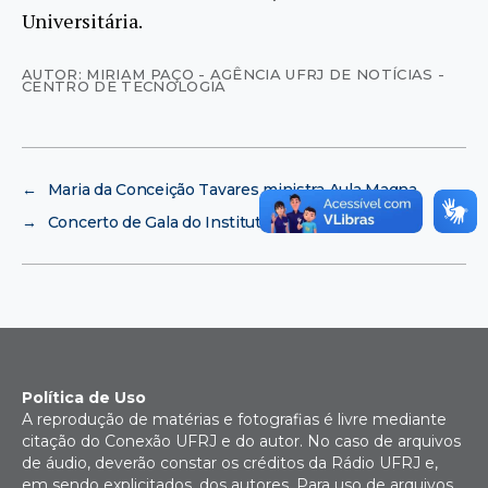
Universitária.
AUTOR: MIRIAM PAÇO - AGÊNCIA UFRJ DE NOTÍCIAS -
CENTRO DE TECNOLOGIA
←
Maria da Conceição Tavares ministra Aula Magna
→
Concerto de Gala do Instituto de Biologia
Política de Uso
A reprodução de matérias e fotografias é livre mediante
citação do Conexão UFRJ e do autor. No caso de arquivos
de áudio, deverão constar os créditos da Rádio UFRJ e,
em sendo explicitados, dos autores. Para uso de arquivos