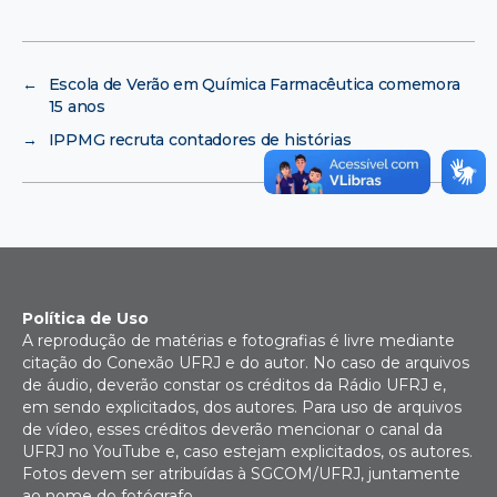
←
Escola de Verão em Química Farmacêutica comemora
15 anos
→
IPPMG recruta contadores de histórias
Política de Uso
A reprodução de matérias e fotografias é livre mediante
citação do Conexão UFRJ e do autor. No caso de arquivos
de áudio, deverão constar os créditos da Rádio UFRJ e,
em sendo explicitados, dos autores. Para uso de arquivos
de vídeo, esses créditos deverão mencionar o canal da
UFRJ no YouTube e, caso estejam explicitados, os autores.
Fotos devem ser atribuídas à SGCOM/UFRJ, juntamente
ao nome do fotógrafo.