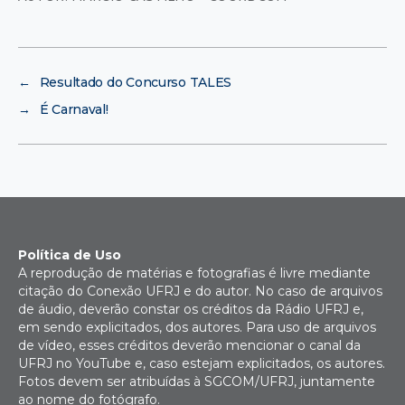
←
Resultado do Concurso TALES
→
É Carnaval!
Política de Uso
A reprodução de matérias e fotografias é livre mediante
citação do Conexão UFRJ e do autor. No caso de arquivos
de áudio, deverão constar os créditos da Rádio UFRJ e,
em sendo explicitados, dos autores. Para uso de arquivos
de vídeo, esses créditos deverão mencionar o canal da
UFRJ no YouTube e, caso estejam explicitados, os autores.
Fotos devem ser atribuídas à SGCOM/UFRJ, juntamente
ao nome do fotógrafo.