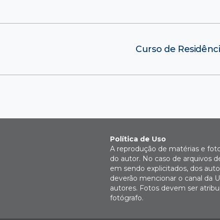
Curso de Residênci
Política de Uso
A reprodução de matérias e fot
do autor. No caso de arquivos d
em sendo explicitados, dos autor
deverão mencionar o canal da U
autores. Fotos devem ser atri
fotógrafo.