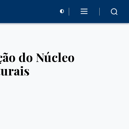
ção do Núcleo
turais