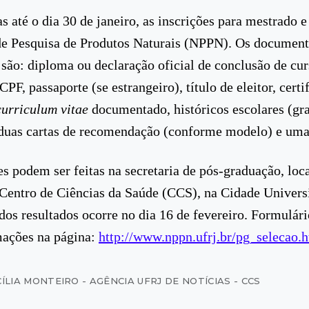
as até o dia 30 de janeiro, as inscrições para mestrado 
de Pesquisa de Produtos Naturais (NPPN). Os documen
 são: diploma ou declaração oficial de conclusão de cur
CPF, passaporte (se estrangeiro), título de eleitor, certi
curriculum vitae
documentado, históricos escolares (gr
duas cartas de recomendação (conforme modelo) e uma
es podem ser feitas na secretaria de pós-graduação, loc
Centro de Ciências da Saúde (CCS), na Cidade Universi
dos resultados ocorre no dia 16 de fevereiro. Formulário
mações na página:
http://www.nppn.ufrj.br/pg_selecao.
ÍLIA MONTEIRO - AGÊNCIA UFRJ DE NOTÍCIAS - CCS