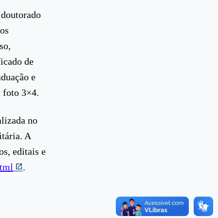
e doutorado
tos
so,
ficado de
aduação e
 foto 3×4.
alizada no
tária. A
s, editais e
html
.