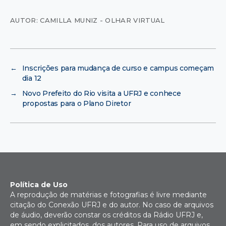
AUTOR: CAMILLA MUNIZ - OLHAR VIRTUAL
←
Inscrições para mudança de curso e campus começam
dia 12
→
Novo Prefeito do Rio visita a UFRJ e conhece
propostas para o Plano Diretor
Política de Uso
A reprodução de matérias e fotografias é livre mediante
citação do Conexão UFRJ e do autor. No caso de arquivos
de áudio, deverão constar os créditos da Rádio UFRJ e,
em sendo explicitados, dos autores. Para uso de arquivos