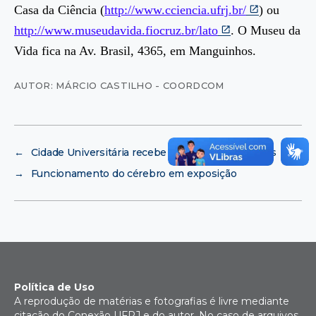
Casa da Ciência (
http://www.cciencia.ufrj.br/
) ou
http://www.museudavida.fiocruz.br/lato
. O Museu da
Vida fica na Av. Brasil, 4365, em Manguinhos.
AUTOR: MÁRCIO CASTILHO - COORDCOM
←
Cidade Universitária recebe duas novas empresas
→
Funcionamento do cérebro em exposição
Política de Uso
A reprodução de matérias e fotografias é livre mediante
citação do Conexão UFRJ e do autor. No caso de arquivos