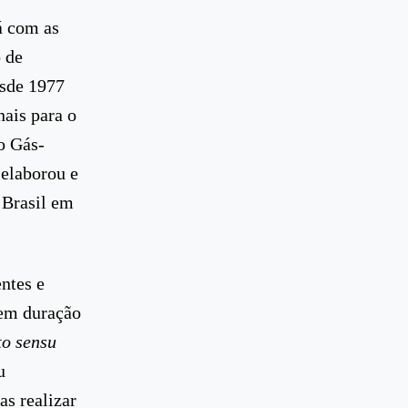
á com as
 de
esde 1977
nais para o
o Gás-
 elaborou e
 Brasil em
ntes e
tem duração
to sensu
u
as realizar